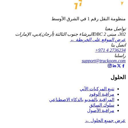
منظومة النقل رقم 1 في الشرق الأوسط
تواصل معنا
302، مبنى DBC 2
البرشاء جنوب الثالثة (أرجان)
دبي، الإمارات
عرض الموقع على الخريطة ←
اتصل بنا
+971 4 2736234
راسلنا
support@truckoom.com
الحلول
تتبع المركبات الآني
مراقبة الوقود
المراقبة بالفيديو بالذكاء الاصطناعي
سلوك السائق
مراقبة الأصول
عرض جميع الحلول ←