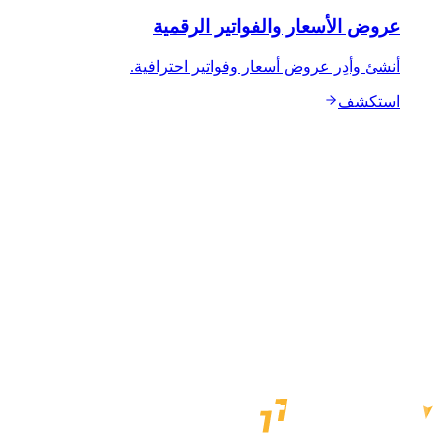
عروض الأسعار والفواتير الرقمية
أنشئ وأدِر عروض أسعار وفواتير احترافية.
استكشف
احجز عرضًا توضيحيًا
تحدّث مع المبيعات
مزوّد معتمد من أساطيل
دعم محلي في الإمارات
من الإرسال إلى الفاتورة في منصة واحدة