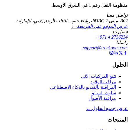
منظومة النقل رقم 1 في الشرق الأوسط
تواصل معنا
302، مبنى DBC 2
البرشاء جنوب الثالثة (أرجان)
دبي، الإمارات
عرض الموقع على الخريطة ←
اتصل بنا
+971 4 2736234
راسلنا
support@truckoom.com
الحلول
تتبع المركبات الآني
مراقبة الوقود
المراقبة بالفيديو بالذكاء الاصطناعي
سلوك السائق
مراقبة الأصول
عرض جميع الحلول ←
المنتجات