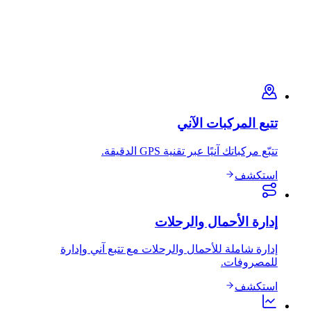
تتبع المركبات الآني
تتبّع مركباتك آنيًا عبر تقنية GPS الدقيقة.
استكشف
إدارة الأحمال والرحلات
إدارة شاملة للأحمال والرحلات مع تتبع آني وإدارة
للمصروفات.
استكشف