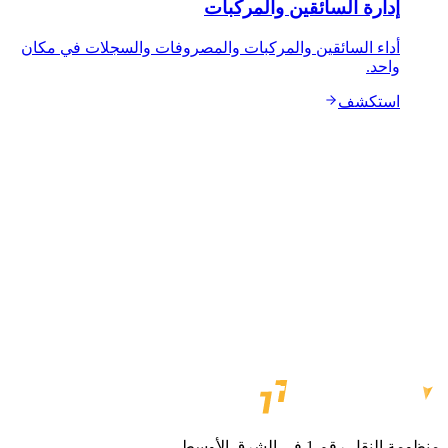
إدارة السائقين والمركبات
أداء السائقين والمركبات والمصروفات والسجلات في مكان
واحد.
استكشف
احجز عرضًا توضيحيًا
تحدّث مع المبيعات
مزوّد معتمد من أساطيل
دعم محلي في الإمارات
من الإرسال إلى الفاتورة في منصة واحدة
منظومة النقل رقم 1 في الشرق الأوسط